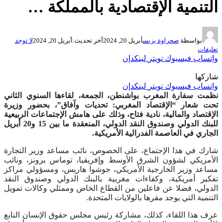
التنمية الإقتصادية بالمملكة …
بواسطة
صحراوة بزنس
أبريل 20, 2024
آخر تحديث:
أبريل 20, 2024
لا توجد
تعليقات
واتساب
فيسبوك
تويتر
لينكدإن
شاركها
واتساب
فيسبوك
تويتر
لينكدإن
نظمت سفارة المغرب بواشنطن، الجمعة، لقاءها السنوي الثاني
تحت شعار “الإقتصاد المغربي: تحديات وآفاق”، بحضور وزيرة
الإقتصاد والمالية، نادية فتاح، وذلك على هامش الإجتماعات الربيعية
للبنك الدولي وصندوق النقد الدولي، المنعقدة ما بين 15 و20 أبريل
الجاري في العاصمة الفدرالية الأمريكية.
شارك في هذا الإجتماع، على الخصوص، نائب مساعد وزير التجارة
الأمريكي لشؤون الشرق الأوسط وإفريقيا، توماس برونز، ونائب
مساعد وزير الخارجية الأمريكي، جوشوا هاريس، ومسؤولي مراكز
تفكير أمريكية، وكفاءات مغربية بالبنك الدولي وصندوق النقد
الدولي، فضلا عن فاعلين من القطاع الخاص وممثلي وكالات تمويل
التنمية التي يوجد مقرها بالولايات المتحدة.
عرف هذا اللقاء، كذلك، مشاركة رئيس مجلس حقوق الإنسان التابع