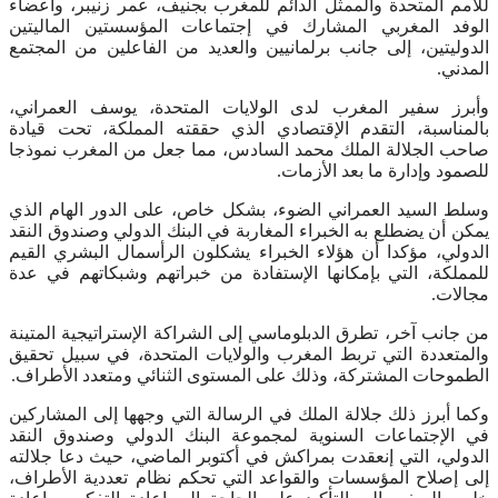
للأمم المتحدة والممثل الدائم للمغرب بجنيف، عمر زنيبر، وأعضاء
الوفد المغربي المشارك في إجتماعات المؤسستين الماليتين
الدوليتين، إلى جانب برلمانيين والعديد من الفاعلين من المجتمع
المدني.
وأبرز سفير المغرب لدى الولايات المتحدة، يوسف العمراني،
بالمناسبة، التقدم الإقتصادي الذي حققته المملكة، تحت قيادة
صاحب الجلالة الملك محمد السادس، مما جعل من المغرب نموذجا
للصمود وإدارة ما بعد الأزمات.
وسلط السيد العمراني الضوء، بشكل خاص، على الدور الهام الذي
يمكن أن يضطلع به الخبراء المغاربة في البنك الدولي وصندوق النقد
الدولي، مؤكدا أن هؤلاء الخبراء يشكلون الرأسمال البشري القيم
للمملكة، التي بإمكانها الإستفادة من خبراتهم وشبكاتهم في عدة
مجالات.
من جانب آخر، تطرق الدبلوماسي إلى الشراكة الإستراتيجية المتينة
والمتعددة التي تربط المغرب والولايات المتحدة، في سبيل تحقيق
الطموحات المشتركة، وذلك على المستوى الثنائي ومتعدد الأطراف.
وكما أبرز ذلك جلالة الملك في الرسالة التي وجهها إلى المشاركين
في الإجتماعات السنوية لمجموعة البنك الدولي وصندوق النقد
الدولي، التي إنعقدت بمراكش في أكتوبر الماضي، حيث دعا جلالته
إلى إصلاح المؤسسات والقواعد التي تحكم نظام تعددية الأطراف،