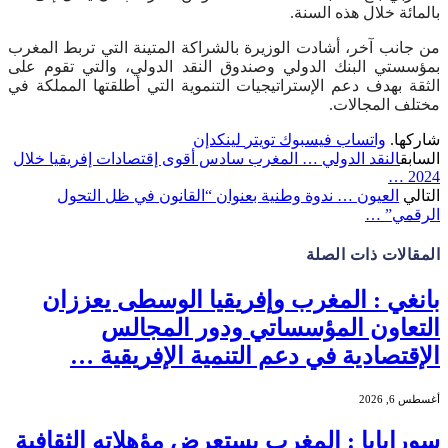
بالمائة خلال هذه السنة.
من جانب آخر، أشادت الوزيرة بالشراكة المتينة التي تربط المغرب
بمؤسستي البنك الدولي وصندوق النقد الدولي، والتي تقوم على
الثقة بهدف دعم الإستراتيجيات التنموية التي أطلقتها المملكة في
مختلف المجالات.
شاركها.
واتساب
فيسبوك
تويتر
لينكدإن
السابق
النقد الدولي … المغرب سادس أقوى إقتصادات إفريقيا خلال
2024 …
التالي
العيون … ندوة وطنية بعنوان “القانون في ظل التحول
الرقمي” …
المقالات
ذات الصلة
بانغي : المغرب وإفريقيا الوسطى يعززان
التعاون المؤسساتي ودور المجالس
الإقتصادية في دعم التنمية الإفريقية …
أغسطس 6, 2026
سورابايا : المغرب يستعرض مؤهلاته الثقافية