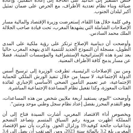
خلص السفير إلى التأكيد على الحاجة إلى إعادة التفكير، وإعادة
صياغة وبناء نظام تعددية الأطراف، مع الحرص على ضمان تمثيل
أكبر لبلدان الجنوب.
وفي كلمة خلال هذا اللقاء، إستعرضت وزيرة الإقتصاد والمالية مسار
الإصلاحات الشاملة التي يشهدها المغرب، تحت قيادة صاحب الجلالة
الملك محمد السادس.
وأوضحت أن دينامية الإصلاح ترتكز على رؤية ملكية على المدى
الطويل، مسجلة أن النموذج الجديد للتنمية الذي ينهجه المغرب حاليا
يعد ثمرة هذه الإستراتيجية الإستشرافية والمؤسسات المتينة، فضلا
عن مسار يدمج كافة الأطراف المعنية.
ومن بين الإصلاحات الرئيسية، تطرقت الوزيرة إلى ترسيخ أسس
الدولة الإجتماعية، لا سيما من خلال تنفيذ الورش الملكي للحماية
الإجتماعية، عبر تعميم التأمين الصحي الأساسي الإجباري لفائدة
الفئات المعوزة، وكذا تفعيل نظام المساعدة الإجتماعية المباشرة.
وأوضحت “اليوم، يستفيد أربعة ملايين شخص من هذه المساعدات،
وهو التقدم المحرز بفضل إعداد نظام سجل وطني موحد ومتين”.
وبخصوص أداء الاقتصاد المغربي، أشارت السيدة فتاح إلى أن
المملكة أظهرت مرونة رغم السياق المتسم بتصاعد التضخم
وتداعيات جائحة كوفيد-19 وزلزال الحوز. وذكرت بأن نمو الإقتصاد
المغربي بلغ 3.2 بالمائة سنة 2023، ومن المرتقب أن يصل إلى 3.4