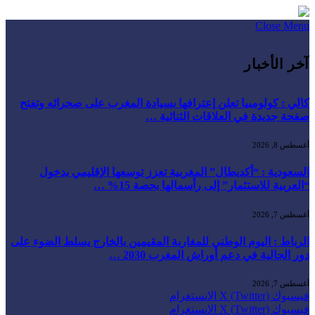
Close Menu
آخر الأخبار
كالي : كولومبيا تعلن إعترافها بسيادة المغرب على صحرائه وتفتح
صفحة جديدة في العلاقات الثنائية …
أغسطس 8, 2026
السعودية : “أكديطال” المغربية تعزز توسعها الإقليمي بدخول
“العربية للاستثمار” إلى رأسمالها بحصة 15% …
أغسطس 7, 2026
الرباط : اليوم الوطني للمغاربة المقيمين بالخارج يسلط الضوء على
دور الجالية في دعم أوراش المغرب 2030 …
أغسطس 7, 2026
فيسبوك
X (Twitter)
الانستغرام
فيسبوك
X (Twitter)
الانستغرام