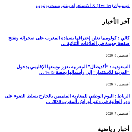
فيسبوك
X (Twitter)
الانستغرام
بينتيريست
يوتيوب
آخر الأخبار
كالي : كولومبيا تعلن إعترافها بسيادة المغرب على صحرائه وتفتح
صفحة جديدة في العلاقات الثنائية …
أغسطس 8, 2026
السعودية : “أكديطال” المغربية تعزز توسعها الإقليمي بدخول
“العربية للاستثمار” إلى رأسمالها بحصة 15% …
أغسطس 7, 2026
الرباط : اليوم الوطني للمغاربة المقيمين بالخارج يسلط الضوء على
دور الجالية في دعم أوراش المغرب 2030 …
أغسطس 7, 2026
أخبار رياضية