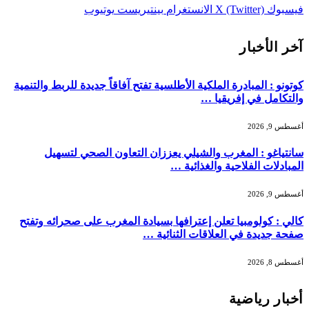
فيسبوك
X (Twitter)
الانستغرام
بينتيريست
يوتيوب
آخر الأخبار
كوتونو : المبادرة الملكية الأطلسية تفتح آفاقاً جديدة للربط والتنمية
والتكامل في إفريقيا …
أغسطس 9, 2026
سانتياغو : المغرب والشيلي يعززان التعاون الصحي لتسهيل
المبادلات الفلاحية والغذائية …
أغسطس 9, 2026
كالي : كولومبيا تعلن إعترافها بسيادة المغرب على صحرائه وتفتح
صفحة جديدة في العلاقات الثنائية …
أغسطس 8, 2026
أخبار رياضية