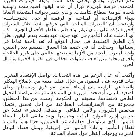
عدم اليقين”، والذي يحتفي هذه السنة بدولة الإمارات العربية
المتحدة، فرصة للوزيرة لإبراز أن عدم اليقين أصبح سمة رئيسية
للحياة اليومية لقطاع التأمينات، والذي يتميز بجوانبه المتعددة الأبعاد؛
سواء الإقتصادية أو المناخية أو الرقمية أو حتى الجيوسياسية.
وأوضحت أن “التغيرات المناخية التي عرفتها بلادنا خلال السنوات
الأخيرة تؤكد على مدى تواتر وتعاظم مخاطر الأحوال الجوية ، كما
أنها أدخلت عالم التأمين في عهد جديد، عهد يتسم بعدم اليقين، نظرا
لأن الطرق التقليدية في مجال التوقع لم تعد ناجعة تماما في
إستباقها”. وسجلت أنه في خضم هذا السياق المتسم بعدم اليقين،
واجه المغرب العديد من الأزمات، بعضها عالمي على غرار الجائحة،
وأخرى محلية مثل تعاقب سنوات الجفاف في الفترة الأخيرة وزلزال
الحوز.
وأكدت أنه على الرغم من هذه التحديات، يواصل الإقتصاد المغربي
إثبات قدرته على الصمود، من خلال عملية متينة من الإصلاح الهيكلي
والقطاعي الرامية إلى إرساء أسس نمو قوي ومستدام. وعلى
الصعيد البيئي، أوضحت الوزيرة أن المملكة ملتزمة بمواصلة التحول
الطاقي لإقتصادها، مضيفة أن الحكومة أرست، من هذا المنطلق،
مجموعة من الإستراتيجيات القطاعية من أجل تحقيق إقتصاد
منخفض الكربون، والأمن الطاقي، والطاقة الخضراء، فضلا عن
تحسين إدارة الموارد المائية وحمايتها. ويعد ملتقى الدار البيضاء
للتأمين، الذي ستتواصل فعالياته غدا الخميس، حدثا هاما بالنسبة
لقطاع التأمين وإعادة التأمين في إفريقيا. ويمثل فضاء لتبادل
الخبرات ووجهات النظر حول قضايا الساعة.