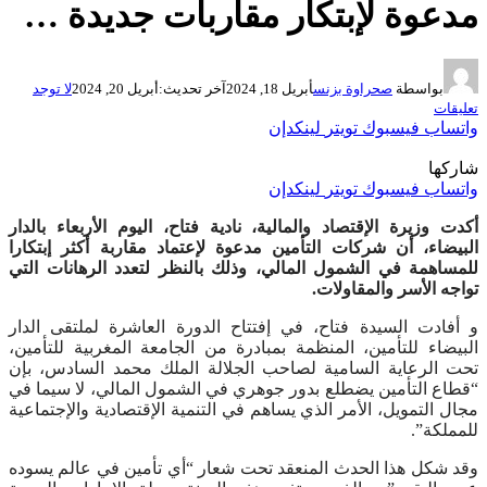
مدعوة لإبتكار مقاربات جديدة …
بواسطة
صحراوة بزنس
أبريل 18, 2024
آخر تحديث:
أبريل 20, 2024
لا توجد
تعليقات
واتساب
فيسبوك
تويتر
لينكدإن
شاركها
واتساب
فيسبوك
تويتر
لينكدإن
أكدت وزيرة الإقتصاد والمالية، نادية فتاح، اليوم الأربعاء بالدار
البيضاء، أن شركات التأمين مدعوة لإعتماد مقاربة أكثر إبتكارا
للمساهمة في الشمول المالي، وذلك بالنظر لتعدد الرهانات التي
تواجه الأسر والمقاولات.
و أفادت السيدة فتاح، في إفتتاح الدورة العاشرة لملتقى الدار
البيضاء للتأمين، المنظمة بمبادرة من الجامعة المغربية للتأمين،
تحت الرعاية السامية لصاحب الجلالة الملك محمد السادس، بإن
“قطاع التأمين يضطلع بدور جوهري في الشمول المالي، لا سيما في
مجال التمويل، الأمر الذي يساهم في التنمية الإقتصادية والإجتماعية
للمملكة”.
وقد شكل هذا الحدث المنعقد تحت شعار “أي تأمين في عالم يسوده