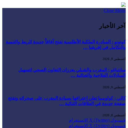
Close Menu
آخر الأخبار
كوتونو : المبادرة الملكية الأطلسية تفتح آفاقاً جديدة للربط والتنمية
والتكامل في إفريقيا …
أغسطس 9, 2026
سانتياغو : المغرب والشيلي يعززان التعاون الصحي لتسهيل
المبادلات الفلاحية والغذائية …
أغسطس 9, 2026
كالي : كولومبيا تعلن إعترافها بسيادة المغرب على صحرائه وتفتح
صفحة جديدة في العلاقات الثنائية …
أغسطس 8, 2026
فيسبوك
X (Twitter)
الانستغرام
فيسبوك
X (Twitter)
الانستغرام