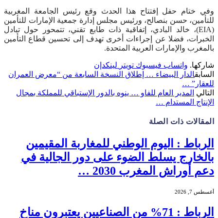
وفي ختام حفل إفتتاح هذا الحدث وقع رئيس الجامعة المغربية
للتأمين، حسن بنصالح، ورئيس مجلس إدارة جمعية الإمارات للتأمين
(EIA)، خالد البادي، إتفاقية ذات طابع تقني، تتمحور حول تبادل
الخبرات، فضلا عن إجراءات أخرى تهدف إلى تحسين قطاع التأمين
بالمغرب والإمارات العربية المتحدة.
شاركها.
واتساب
فيسبوك
تويتر
لينكدإن
السابق
الدار البيضاء … إطلاق النسخة السابعة من “معرض العمران
للعقار” …
التالي
المدير العام للفاو … ينوه بالدور الإستباقي للمملكة بمجال
الإنتاج المستدام …
المقالات
ذات الصلة
الرباط : اليوم الوطني للمغاربة المقيمين
بالخارج يسلط الضوء على دور الجالية في
دعم أوراش المغرب 2030 …
أغسطس 7, 2026
الرباط : 71% من الصناعيين يعتبرون مناخ