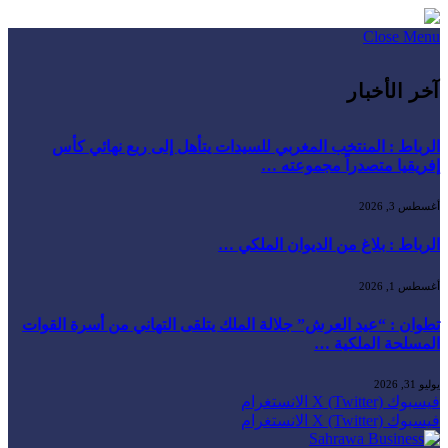
Close Menu
آخر الأخبار
الرباط : المنتخب المغربي للسيدات يتأهل إلى ربع نهائي كأس
إفريقيا متصدراً مجموعته …
أغسطس 3, 2026
الرباط : بلاغ من الديوان الملكي …
أغسطس 1, 2026
تطوان : “عيد العرش” جلالة الملك يتلقى التهاني من أسرة القوات
المسلحة الملكية …
يوليو 31, 2026
فيسبوك
X (Twitter)
الانستغرام
فيسبوك
X (Twitter)
الانستغرام