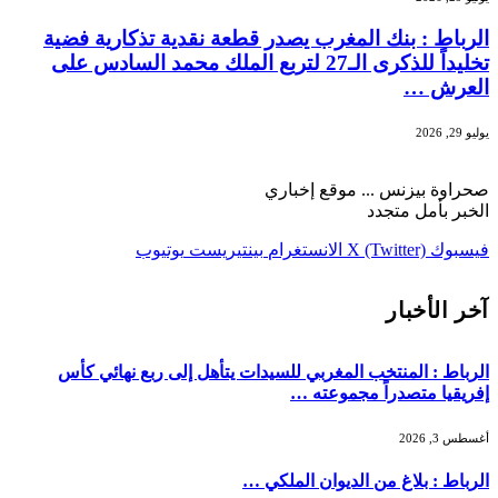
الرباط : بنك المغرب يصدر قطعة نقدية تذكارية فضية
تخليداً للذكرى الـ27 لتربع الملك محمد السادس على
العرش …
يوليو 29, 2026
صحراوة بيزنس ... موقع إخباري
الخبر بأمل متجدد
فيسبوك
X (Twitter)
الانستغرام
بينتيريست
يوتيوب
آخر الأخبار
الرباط : المنتخب المغربي للسيدات يتأهل إلى ربع نهائي كأس
إفريقيا متصدراً مجموعته …
أغسطس 3, 2026
الرباط : بلاغ من الديوان الملكي …