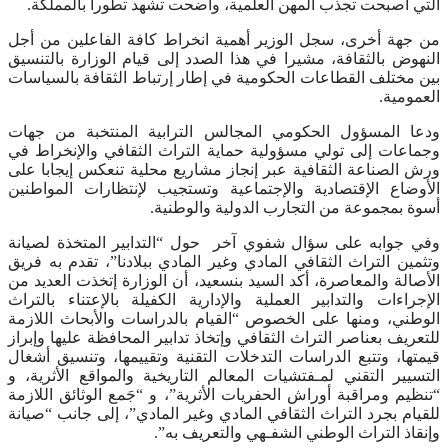
التي أصبحت تجذب المهن العلمية، وأضحت تشهد تطورا بالمملكة.
من جهة أخرى، سجل الوزير أهمية انخراط كافة الفاعلين من أجل
النهوض بالثقافة، مشيرا في هذا الصدد إلى قيام الوزارة بالتنسيق
بين مختلف القطاعات الحكومية في إطار إرتباط الثقافة بالسياسات
العمومية.
ودعا المسؤول الحكومي المجالس الترابية المنتخبة من جهات
وجماعات إلى تولي مسؤولية حماية التراث الثقافي والإنخراط في
ورش الصناعة الثقافية عبر إنجاز مشاريع محلية تنعكس إيجابا على
الأوضاع الإقتصادية والإجتماعية وتستجيب لإنتظارات المواطنين
أسوة بمجموعة من التجارب الدولية والوطنية.
وفي جوابه على سؤال شفوي آخر حول “التدابير المتخذة لصيانة
وتثمين التراث الثقافي المادي وغير المادي ببلادنا”، تقدم به فريق
الأصالة والمعاصرة، أكد السيد بنسعيد، أن الوزارة إتخذت العديد من
الإجراءات والتدابير العملية والإدارية الكفيلة بالإعتناء بالتراث
الوطني، ومنها على الخصوص “القيام بالدراسات والأبحاث اللازمة
للتعريف بعناصر التراث الثقافي وإتخاذ تدابير المحافظة عليها وإبراز
قيمتها، وتتبع الدراسات التدخلات التقنية وتقييمها، وتنسيق أشغال
التسيير التقني لمـفتشيات المعالم التاريخية والمواقع الأثرية، و
“تنظيم ومراقبة أوراش الحفريات الأثرية”، و “جَمع الوثائق اللازمة
للقيام بجرد التراث الثقافي المادي وغير المادي”، إلى جانب “صيانة
وإنقاذ التراث الوطني الشفـهي والتعريف به”.