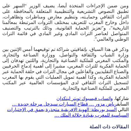
ومن ضمن الإجراءات المتخذة أيضا، يضيف الوزير “السهر على
تطبيق النصوص التشريعية والتنظيمية المتعلقة بالمحافظة على
التراث الثقافي وحمايـته، وتنظيم معارض ومناظرات وتظاهرات،
داخل وخارج المغرب للتعريف بمختلف الثروات المرتبطة بمعالمنا
التاريخية”، و”تعزيز الحماية القانونية، وذلك بالترتيب والتصنيف
المتواصل لعناصر التراث المادي وغير المادي في قائمة التراث
الوطني والعالمي”.
وذكر في هذا السياق، بإتفاقيتي شراكة تم توقيعهما أمس الإثنين بين
وزارة الشباب والثقافة والتواصل، ووزارة الصناعة والتجارة،
والمكتب المغربي للملكية الصناعية والتجارية، واللتين تهدفان إلى
الحماية الفكرية للتراث المغربي، مشيرا إلى أهمية إدماج الحرفيين
والصناع التقليديين والفاعلين في مجال التراث في حلقة الحماية عبر
الحماية الفكرية، وكذا أهمية تمويل العمليات التي يقوم بها المغرب
لتسجيل التراث الثقافي لدى المؤسسات العالمية عبر المكتب
المغربي للملكية الصناعية والتجارية.
شاركها.
واتساب
فيسبوك
تويتر
لينكدإن
السابق
رياض مزور … قطاع السيارات سيدخل مرحلة جديدة …
التالي
السيد بوريطة: الهوية الإفريقية متجذرة بعمق في الإختيارات
السياسية للمغرب بقيادة جلالة الملك …
المقالات
ذات الصلة