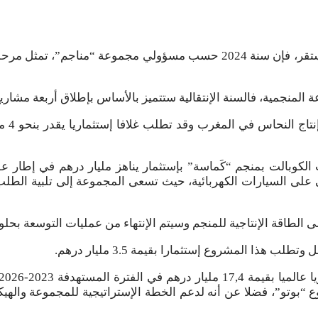
رغم الإضطرابات الخارجية والسياق الجيوسياسي الدولي غير المستقر، فإن سنة 024
المنجمية، فالسنة الإنتقالية ستتميز بالأساس بإطلاق أربعة مشاريع
المشر
 الكوبالت بمنجم “كَماسة” بإستثمار يناهز مليار درهم في إطار
 على السيارات الكهربائية، حيث تسعى المجموعة إلى تلبية الطلب 
ذا المشروع إستثمارا بقيمة 3.5 مليار درهم.