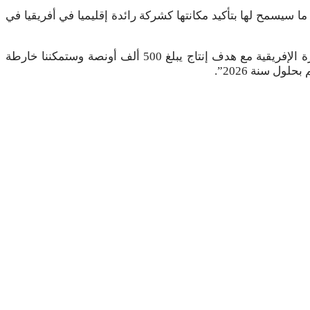
اد عماد التومي إن هذا التحول الذي إنطلق فعليا، سيجعل مجموعة “مناجم” تصل لمستوى جديد في تطورها في أفق سنة 2030، ما سيسمح لها بتأكيد مكانتها كشركة رائدة إقليميا في أفريقيا في
“على المدى الطويل، تهدف مناجم إلى وضع نفسها كفاعل رئيسي في مجال الذهب الإفريقي بمحفظة ديناميكية ومتنوعة في القارة الإفريقية مع هدف إنتاج يبلغ 500 ألف أونصة وستمكننا خارطة