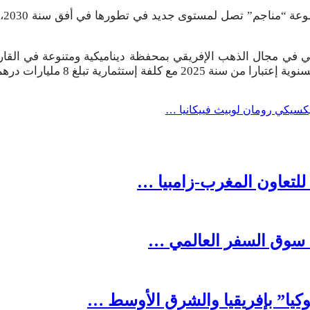
وأف
كسيكي رومان لوبيث فييكانيا …
 للتعاون المغرب-زامبيا …
في سوق السفر العالمي …
وكيا” بإفريقيا والشرق الأوسط …