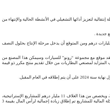
2 حسب مسؤولي مجموعة “مناجم”، تمثل مرحلة إنتقالية لتعزيز أدائها التشغيلي في الأنشطة الحالية والإنتهاء من
 جديدة .
وع الأول يتعلق بمنجم “تيزرت”، والهدف منه هو مضاعفة إنتاج النحاس في المغرب وقد تطلب غلافا إستثماريا يقدر بنحو 4 مليارات درهم ومن المتوقع أن يدخل مرحلة الإنتاج بحلول النصف
 عقد موقع مع مجموعة “رونو” للسيارات وسيمكن هذا المصنع من
المتزايد لمصنعي البطاريات من خلال تقديم منتج مكرر ذو قيمة
وتماشيا مع إستراتيجيتها التنموية، حددت المجموعة غلافا إستثماريا عالميا بقيمة 17,4 مليار درهم في الفترة المستهدفة 2023-2026، ويخصص من هذا الغلاف 11 مليار درهم للمشاريع الإستراتيجية،
ضمنها 4.7 مليار درهم، لمسورع “تيزرت” و6.7 مليار درهم لمشروع “بوتو”، فضلا عن أنه لدعم الخطة الإستراتيجية للمجموعة والهيكلة المالية للمشاريع تم إطلاق زيادة إجمالية لرأس المال بقيمة 3