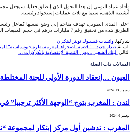
أنشطة الذهب، سيما مع ثلاث عمليات إستحواذ رئيسية.
الطريق هذه من تحقيق رقم 7 مليارات درهم في حجم المبيعات السنوية إعتبارا من سنة 2025 مع كلفة إستثمارية تبلغ 8 مليارات درهم بحلول سنة 2026”.
شاركها.
واتساب
فيسبوك
تويتر
لينكدإن
السابق
إصدار جديد …”قضية الصحراء المغربية نظرة جيوسياسية” للمي
التالي
البنك الشعبي…يعزز التنمية الإقتصادية بالكركرات …
المقالات
ذات الصلة
العيون …إنعقاد الدورة الأولى للجنة المختلطة
ديسمبر 13, 2024
لندن : المغرب يتوج “الوجهة الأكثر ترحيبا” 
نوفمبر 6, 2024
المغرب : تدشين أول مركز إبتكار لمجموعة “ن