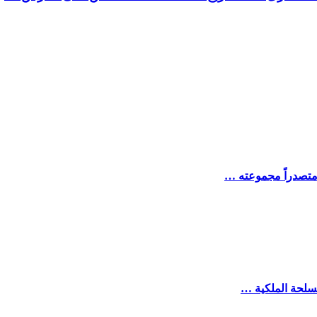
 متصدراً مجموعته …
مسلحة الملكية …