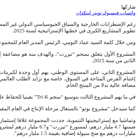
شاركها
واتساب
فيسبوك
تويتر
لينكدإن
تطوير المشاريع الكبرى في خطتها الإستراتيجية لسنة 2025.
ومن خلال كلمة السيد عماد التومي، الرئيس المدير العام للمجموعة 
الثاني من سنة 2025.
المشروع الثاني، على المستوى الوطني، يهم أول وحدة لكبريتات
إغتنام الفرص المتاحة في السوق، خاصة مع تزايد الطلب العالمي
مضافة عالية بدلا من المنتج الخام.
في ما يهم المشروع الثالث بتوسيع “منجم Tri-K” بغينيا للحفاظ على الطاقة الإنتاجية للمنجم وسيتم الإنتهاء من عمليات التوسعة بحلول نهاية سنة 2024 على أن يتم إطلاقه في العام المقبل.
كما سيدخل “مشروع بوتو” بالسنغال مرحلة الإنتاج في العام المقبل وتطلب ه
مليارات درهم مع ضخ سيولة إضافية بقيمة 1.5 مليار درهم”.