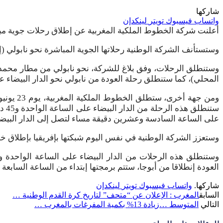
شاركها
واتساب
فيسبوك
تويتر
لينكدإن
أعلنت شركة الخطوط الملكية المغربية عن إطلاق رحلات جوية مباشرة جديد
وستستأنف الشركة الوطنية رحلاتها الجوية المباشرة نحو نابولي (إيطاليا) ابتداء من 22 يونيو بمعدل رحلتين إثنتين 
المحلي)، كما ستنطلق رحلة العودة من نابولي نحو الدار البيضا
ومن جهة
ستن
على الساعة السادسة وعشرين دقيقة مساء لتصل إلى الدار البيضاء على الساعة التاسعة و45 د
وستعزز الشركة الوطنية في نفس اليوم شبكتها بإفريقيا بإطلاق خط 
العودة إنطلاقا من أبوجا، ستتم برمجتها إبتداء من الساعة السابعة وعشر دقائق صباحا
شاركها.
واتساب
فيسبوك
تويتر
لينكدإن
السابق
المغرب : الإعلان عن “متحف” لتاريخ كرة القدم الوطنية …
التالي
المتوسط …زيادة 13% بكمية المفرغات بالمغرب …