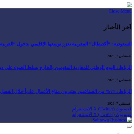
Close Menu
آخر الأخبار
السعودية : “أكديطال” المغربية تعزز توسعها الإقليمي بدخول “العربية للا
أغسطس 7, 2026
الرباط : اليوم الوطني للمغاربة المقيمين بالخارج يسلط الضوء على دور ا
أغسطس 7, 2026
الرباط : 71% من الصناعيين يعتبرون مناخ الأعمال عادياً خلال الفصل الثاني من 2026 …
أغسطس 7, 2026
فيسبوك
X (Twitter)
الانستغرام
فيسبوك
X (Twitter)
الانستغرام