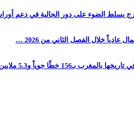
رج يسلط الضوء على دور الجالية في دعم أوراش ال
1 خطًا جوياً و5.3 ملايين مقعد …