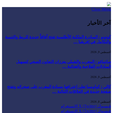
Close Menu
آخر الأخبار
كوتونو : المبادرة الملكية الأطلسية تفتح آفاقاً جديدة للربط والتنمية
والتكامل في إفريقيا …
أغسطس 9, 2026
سانتياغو : المغرب والشيلي يعززان التعاون الصحي لتسهيل
المبادلات الفلاحية والغذائية …
أغسطس 9, 2026
كالي : كولومبيا تعلن إعترافها بسيادة المغرب على صحرائه وتفتح
صفحة جديدة في العلاقات الثنائية …
أغسطس 8, 2026
فيسبوك
X (Twitter)
الانستغرام
فيسبوك
X (Twitter)
الانستغرام