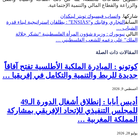
والزراعة والقطاع المالي والتنمية الإجتماعية.
شاركها.
واتساب
فيسبوك
تويتر
لينكدإن
السابق
التجاري وفابنك و“ENSIAS” : يطلقان إستراتيجية لبناء قدرة
الشباب …
التالي
نيويورك : وزيرة شؤون المرأة الفلسطينية “نشكر جلالة
الملك” على دعمه للشعب الفلسطيني …
المقالات
ذات الصلة
كوتونو : المبادرة الملكية الأطلسية تفتح آفاقاً
جديدة للربط والتنمية والتكامل في إفريقيا …
أغسطس 9, 2026
أديس أبابا : إنطلاق أشغال الدورة الـ49
للمجلس التنفيذي للإتحاد الإفريقي بمشاركة
المملكة المغربية …
يوليو 28, 2026