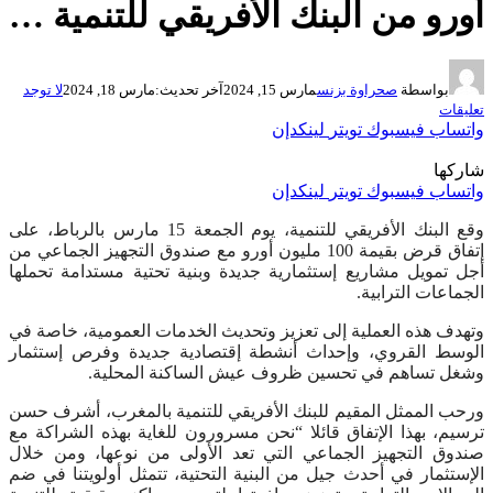
أورو من البنك الأفريقي للتنمية …
بواسطة
صحراوة بزنس
مارس 15, 2024
آخر تحديث:
مارس 18, 2024
لا توجد
تعليقات
واتساب
فيسبوك
تويتر
لينكدإن
شاركها
واتساب
فيسبوك
تويتر
لينكدإن
وقع البنك الأفريقي للتنمية، يوم الجمعة 15 مارس بالرباط، على
إتفاق قرض بقيمة 100 مليون أورو مع صندوق التجهيز الجماعي من
أجل تمويل مشاريع إستثمارية جديدة وبنية تحتية مستدامة تحملها
الجماعات الترابية.
وتهدف هذه العملية إلى تعزيز وتحديث الخدمات العمومية، خاصة في
الوسط القروي، وإحداث أنشطة إقتصادية جديدة وفرص إستثمار
وشغل تساهم في تحسين ظروف عيش الساكنة المحلية.
ورحب الممثل المقيم للبنك الأفريقي للتنمية بالمغرب، أشرف حسن
ترسيم، بهذا الإتفاق قائلا “نحن مسرورون للغاية بهذه الشراكة مع
صندوق التجهيز الجماعي التي تعد الأولى من نوعها، ومن خلال
الإستثمار في أحدث جيل من البنية التحتية، تتمثل أولويتنا في ضم