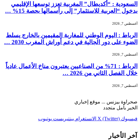
السعودية : “أكديطال” المغربية تعزز توسعها الإقليمي
بدخول “العربية للاستثمار” إلى رأسمالها بحصة 15% …
أغسطس 7, 2026
الرباط : اليوم الوطني للمغاربة المقيمين بالخارج يسلط
الضوء على دور الجالية في دعم أوراش المغرب 2030 …
أغسطس 7, 2026
الرباط : 71% من الصناعيين يعتبرون مناخ الأعمال عادياً
خلال الفصل الثاني من 2026 …
أغسطس 7, 2026
صحراوة بيزنس ... موقع إخباري
الخبر بأمل متجدد
فيسبوك
X (Twitter)
الانستغرام
بينتيريست
يوتيوب
آخر الأخبار