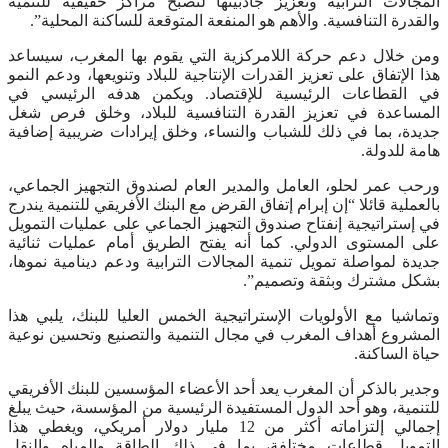
المجالات الترابية وتعزيز جاذبيتها لتصبح مراكز حقيقية للتنمية
والقدرة التنافسية. والأهم هو المنفعة المتوقعة للساكنة المحلية”.
ومن خلال دعم حركة اللامركزية التي يقوم بها المغرب، سيساعد
هذا الإتفاق على تعزيز القدرات الإنتاجية للبلاد وتنويعها، ودعم النمو
في القطاعات الرئيسية للإقتصاد. ويكمن هدفه الرئيسي في
المساعدة في تعزيز القدرة التنافسية للبلاد، وخلق فرص شغل
جديدة، بما في ذلك للشباب والنساء، وخلق إيرادات ضريبية إضافية
هامة للدولة.
ورحب عمر لحلو، العامل والمدير العام لصندوق التجهيز الجماعي،
بالعملية قائلا “إن إبرام إتفاق القرض مع البنك الأفريقي للتنمية يندرج
في إستراتيجية إنفتاح صندوق التجهيز الجماعي على عمليات التمويل
على المستوى الدولي. كما أنه يفتح الطريق أمام عمليات ثنائية
جديدة لمواصلة تمويل تنمية المجالات الترابية ودعم دينامية نموها،
بشكل مشترك وبثقة وتصميم”.
وتماشيا مع الأولويات الإستراتيجية الخمس العليا للبنك، يلبي هذا
المشروع أهداف المغرب في مجال التنمية والتصنيع وتحسين نوعية
حياة الساكنة.
وجدير بالذكر أن المغرب يعد أحد الأعضاء المؤسسين للبنك الأفريقي
للتنمية، وهو أحد الدول المستفيدة الرئيسية من المؤسسة، حيث يبلغ
إجمالي إلتزاماته أكثر من 12 مليار دولار أمريكي، ويغطي هذا
التمويل قطاعات مختلفة، بما في ذلك الطاقة والمياه والنقل