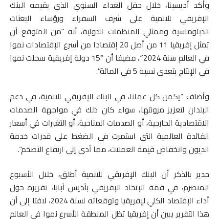
وأكد أديسينا، خلال حفل الغداء السنوي الذي يقيمه البنك
الإفريقي للتنمية على شرف السفراء ورؤساء البعثات
الدبلوماسية وممثلي المنظمات الدولية، أنه “من المتوقع أن
تمثل إفريقيا 11 من أصل 20 إقتصادا من أسرع الإقتصادات نموا
في العالم سنة 2024″، مضيفا أن “15 دولة إفريقية سجلت نموا
في الإنتاج يتعدى نسبة 5 في المائة”.
وأضاف “يكمن كل عملنا، في البنك الإفريقي للتنمية، في دعم
البلدان لتعزيز مرونتها، سواء كان ذلك في مواجهة الصدمات
الاقتصادية الخارجية، أو الصدمات المناخية، أو التغيرات في أسعار
الفائدة العالمية التي استمرت في الضغط على قدرات خدمة
الديون وانخفاض قيمة العملات، مما أدى إلى ارتفاع التضخم”.
جدير بالذكر أن البنك الإفريقي للتنمية أطلق، خلال الأسبوع
المنصرم، في قمة الإتحاد الإفريقي بأديس أبابا، تقريره حول
أداء الإقتصاد الكلي لإفريقيا وتوقعاته لسنة 2024، لافتا إلى أن
هذا التقرير يبين أن إفريقيا تظل المنطقة الأسرع نموا في العالم