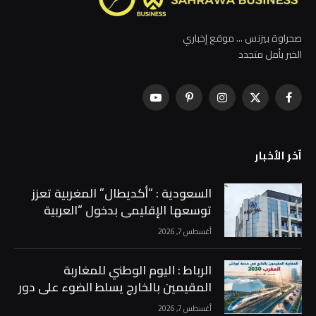
صحراوة بيزنس ... موقع إخباري
الخبر بأمل متجدد
فيسبوك
X
الانستغرام
بينتيريست
يوتيوب
(Twitter)
آخر الأخبار
السعودية : “أكديطال” المغربية تعزز
توسعها الإقليمي بدخول “العربية
للاستثمار” إلى رأسمالها بحصة 15% …
أغسطس 7, 2026
الرباط : اليوم الوطني للمغاربة
المقيمين بالخارج يسلط الضوء على دور
الجالية في دعم أوراش المغرب 2030 …
أغسطس 7, 2026