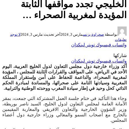
الخليجي تجدد مواقفها الثابتة
المؤيدة لمغربية الصحراء …
بواسطة
صحراوة بزنس
مارس 3, 2024
آخر تحديث:
مارس 3, 2024
لا توجد
تعليقات
واتساب
فيسبوك
تويتر
لينكدإن
شاركها
واتساب
فيسبوك
تويتر
لينكدإن
أكد وزراء خارجية دول مجلس التعاون لدول الخليج العربية، اليوم
الأحد في الرياض، على المواقف والقرارات الثابتة للمجلس ، المؤيدة
لمغربية الصحراء، والداعمة للحفاظ على أمن وإستقرار المملكة
المغربية وسيادتها التامة على صحرائها، والمساندة لمبادرة الحكم
الذاتي كحل وحيد في إطار سيادة المغرب ووحدته الوطنية والترابية.
وجاء هذا التأكيد في ختام جلسة العمل المشتركة التي جمعت، بمقر
الأمانة العامة لمجلس التعاون لدول الخليج، السيد ناصر بوريطة،
وزير الشؤون الخارجية والتعاون الافريقي والمغاربة المقيمين
بالخارج مع أصحاب السمو والمعالي وزراء خارجية دول أعضاء
المجلس.