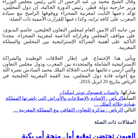
وقال الشيخ محمد بن عبد الرحمن آل ثاني رئيس مجلس الوزراء
وزير خارجية دولة قطر، رئيس الدورة الحالية، إن دول المجلس،
تؤكد دعمها الثابت لمغربية الصحراء ووقوفها الراسخ مع سيادة
المغرب على كافة ترابه، وكذا دعمها للقرارت الأممية ذات الصلة.
من جانبه أكد الامين العام لمجلس التعاون الخليجي، جاسم البديوي،
على مواقف المجلس وقراراته الداعمة لمغربية الصحراء، مجددا
التأكيد على أهمية الشراكة الإستراتيجية بين المجلس والمملكة
المغربية.
ويأتي هذا الإجتماع، في إطار العلاقات الوطيدة والشراكة
الإستراتيجية الشاملة والمتجددة بين المغرب ودول مجلس التعاون
والتي أرسى دعائمها صاحب الجلالة الملك محمد السادس نصره الله
مع إخوانه قادة دول المجلس، منذ القمة المغربية الخليجية في
الرياض بتاريخ 20 ابريل 2016.
شاركها.
واتساب
فيسبوك
تويتر
لينكدإن
السابق
الرياض : الإشادة بالإصلاحات والأوراش التي باشرتها المملكة
بقيادة جلالة الملك …
التالي
الرياض : مذكرة للتعاون الثقافي مع المملكة المغربية …
المقالات
ذات الصلة
العيون تحتضن توقيع أول منحة أمريكية