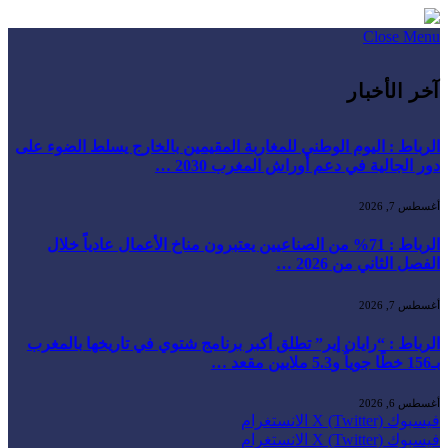
Close Menu
آخر الأخبار
الرباط : اليوم الوطني للمغاربة المقيمين بالخارج يسلط الضوء على
دور الجالية في دعم أوراش المغرب 2030 …
أغسطس 7, 2026
الرباط : 71% من الصناعيين يعتبرون مناخ الأعمال عادياً خلال
الفصل الثاني من 2026 …
أغسطس 7, 2026
الرباط : “رايان إير” تطلق أكبر برنامج شتوي في تاريخها بالمغرب
بـ156 خطًا جوياً و5.3 ملايين مقعد …
أغسطس 6, 2026
فيسبوك
X (Twitter)
الانستغرام
فيسبوك
X (Twitter)
الانستغرام