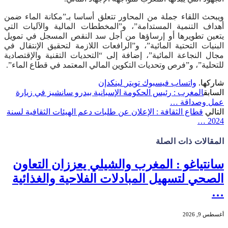
ويبحث اللقاء جملة من المحاور تتعلق أساسا بـ”مكانة الماء ضمن
أهداف التنمية المستدامة”، و”المخططات المالية والآليات التي
يتعين تطويرها أو إرساؤها من أجل سد النقص المسجل في تمويل
البنيات التحتية المائية”، و”الرافعات اللازمة لتحقيق الإنتقال في
مجال النجاعة المائية”، إضافة إلى “التحديات التقنية والإقتصادية
للتحلية”، و”فرص وتحديات التكوين المالي المعتمد في قطاع الماء”.
شاركها.
واتساب
فيسبوك
تويتر
لينكدإن
السابق
المغرب : رئيس الحكومة الإسبانية بيدرو سانشيز في زيارة
عمل وصداقة …
التالي
قطاع الثقافة : الإعلان عن طلبات دعم الهيئات الثقافية لسنة
2024 …
المقالات
ذات الصلة
سانتياغو : المغرب والشيلي يعززان التعاون
الصحي لتسهيل المبادلات الفلاحية والغذائية
…
أغسطس 9, 2026