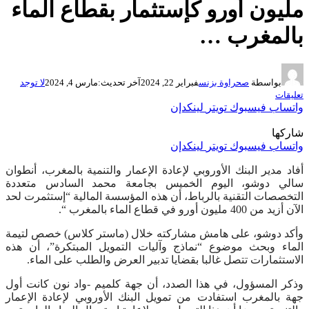
مليون أورو كإستثمار بقطاع الماء
بالمغرب …
بواسطة
صحراوة بزنس
فبراير 22, 2024
آخر تحديث:
مارس 4, 2024
لا توجد
تعليقات
واتساب
فيسبوك
تويتر
لينكدإن
شاركها
واتساب
فيسبوك
تويتر
لينكدإن
أفاد مدير البنك الأوروبي لإعادة الإعمار والتنمية بالمغرب، أنطوان
سالي دوشو، اليوم الخميس بجامعة محمد السادس متعددة
التخصصات التقنية بالرباط، أن هذه المؤسسة المالية “إستثمرت لحد
الآن أزيد من 400 مليون أورو في قطاع الماء بالمغرب “.
وأكد دوشو، على هامش مشاركته خلال (ماستر كلاس) خصص لتيمة
الماء وبحث موضوع “نماذج وآليات التمويل المبتكرة”، أن هذه
الاستثمارات تتصل غالبا بقضايا تدبير العرض والطلب على الماء.
وذكر المسؤول، في هذا الصدد، أن جهة كلميم -واد نون كانت أول
جهة بالمغرب استفادت من تمويل البنك الأوروبي لإعادة الإعمار