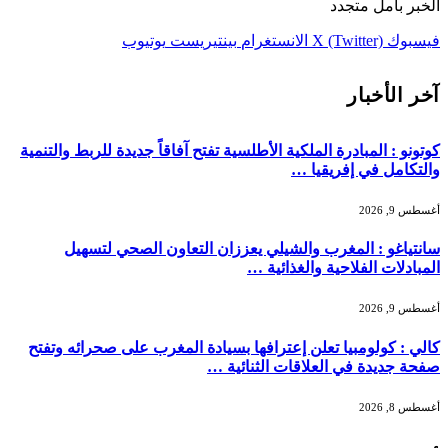
الخبر بأمل متجدد
فيسبوك
X (Twitter)
الانستغرام
بينتيريست
يوتيوب
آخر الأخبار
كوتونو : المبادرة الملكية الأطلسية تفتح آفاقاً جديدة للربط والتنمية
والتكامل في إفريقيا …
أغسطس 9, 2026
سانتياغو : المغرب والشيلي يعززان التعاون الصحي لتسهيل
المبادلات الفلاحية والغذائية …
أغسطس 9, 2026
كالي : كولومبيا تعلن إعترافها بسيادة المغرب على صحرائه وتفتح
صفحة جديدة في العلاقات الثنائية …
أغسطس 8, 2026