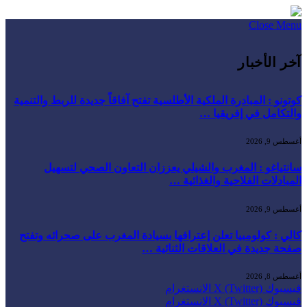
Close Menu
آخر الأخبار
كوتونو : المبادرة الملكية الأطلسية تفتح آفاقاً جديدة للربط والتنمية
والتكامل في إفريقيا …
أغسطس 9, 2026
سانتياغو : المغرب والشيلي يعززان التعاون الصحي لتسهيل
المبادلات الفلاحية والغذائية …
أغسطس 9, 2026
كالي : كولومبيا تعلن إعترافها بسيادة المغرب على صحرائه وتفتح
صفحة جديدة في العلاقات الثنائية …
أغسطس 8, 2026
فيسبوك
X (Twitter)
الانستغرام
فيسبوك
X (Twitter)
الانستغرام