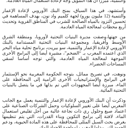
والتنمية، مبرزا أن هذا التمويل وجه لإعادة استعمال المياه العادمة.
وأستشهد، في هذا السياق، بمنح البنك الأوروبي لإعادة الإعمار
والتنمية (12 مليون يورو) لجهة كلميم واد نون، بهدف المساهمة في
تحسين التزود بالمياه الصالحة للشرب في المناطق القروية وتحديث
أربع محطات لمعالجة المياه العادمة.
من جهتها،وصفت مديرة البنيات التحتية لأوروبا، ومنطقة الشرق
الأوسط وأفريقيا، ومجموعة البنيات التحتية المستدامة بالبنك
الأوروبي لإعادة الإعمار والتنمية، سو بيريت، برنامج تحلية مياه البحر
الذي اعتمده المغرب بـ “الضخم”، مشيرة أيضا إلى البرامج الأخرى
الموجهة لمعالجة المياه العادمة، والتي توجه أساسا لسقي
المساحات الخضراء.
ونوهت، في تصريح مماثل، بتوجه الحكومة المغربية نحو الإستثمار
في البرامج والإستراتيجيات الأخرى الرامية إلى المحافظة على
الماء، مبرزة أيضا المجهودات التي تم بذلها في ما يتصل بالبنيات
التحتية المائية.
وذكرت أن البنك الأوروبي لإعادة الإعمار والتنمية يعمل مع الجانب
المغربي أيضا على تغيير السلوكيات وحمل الشركات الصناعية على
اعتماد صيغ وحلول ري ذات نجاعة عالية من أجل تقليص استعمال
الماء، لافتة إلى برامج التكوين وبناء القدرات، التي يتم تنظيمها
بغرض بحث السبل المثلى للمحافظة على هذه المادة الحيوية، ودعم
الجهود التي يبذلها المغرب لمواجهة الإجهاد المائي.