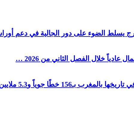
رج يسلط الضوء على دور الجالية في دعم أوراش ال
1 خطًا جوياً و5.3 ملايين مقعد …