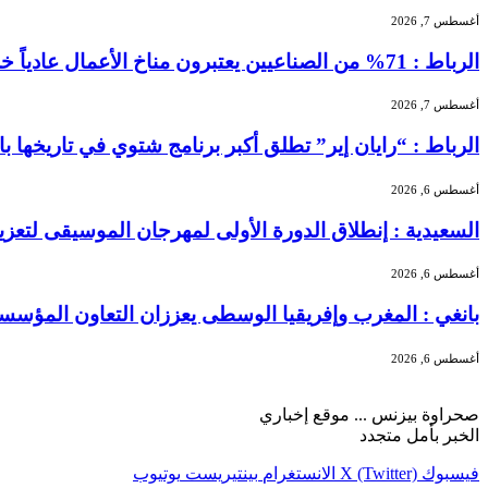
أغسطس 7, 2026
الرباط : 71% من الصناعيين يعتبرون مناخ الأعمال عادياً خلال الفصل الثاني من 2026 …
أغسطس 7, 2026
الرباط : “رايان إير” تطلق أكبر برنامج شتوي في تاريخها بالمغرب بـ156 خطًا جوياً و5.3 
أغسطس 6, 2026
السعيدية : إنطلاق الدورة الأولى لمهرجان الموسيقى لتعز
أغسطس 6, 2026
بانغي : المغرب وإفريقيا الوسطى يعززان التعاون المؤسسا
أغسطس 6, 2026
صحراوة بيزنس ... موقع إخباري
الخبر بأمل متجدد
فيسبوك
X (Twitter)
الانستغرام
بينتيريست
يوتيوب