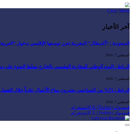
Close Menu
آخر الأخبار
السعودية : “أكديطال” المغربية تعزز توسعها الإقليمي بدخول “العربية للا
أغسطس 7, 2026
الرباط : اليوم الوطني للمغاربة المقيمين بالخارج يسلط الضوء على دور ا
أغسطس 7, 2026
الرباط : 71% من الصناعيين يعتبرون مناخ الأعمال عادياً خلال الفصل الثاني من 2026 …
أغسطس 7, 2026
فيسبوك
X (Twitter)
الانستغرام
فيسبوك
X (Twitter)
الانستغرام