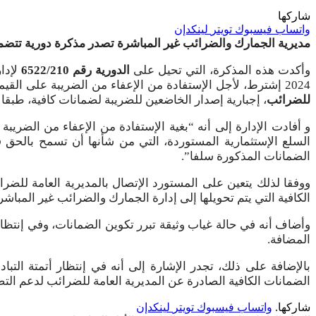
شاركها
واتساب
فيسبوك
تويتر
لينكدإن
مديرية الجمارك والضرائب غير المباشرة
تصدر
مذكرة دورية تتضم
وأكدت هذه المذكرة، التي تحيل على
الدورية رقم 6522/210
لإدا
2024 إشترط، لأجل الإستفادة من الإعفاء من الضريبة على القيمة المضافة عند إستيراد السلع الإستثمارية، المنصوص عليه في
للضرائب
، إجبارية إصدار الخاضعين للضريبة لضمانات كافية، طبقا 
و أفادت الإدارة إلى أنه “بغية الإستفادة من الإعفاء من الضريبة
الضمانات المذكورة سلفا”.
ووفقا لذلك يتعين على المستورد الإتصال بالمديرية العامة للضرا
الكافية التي يتم تحويلها إلى إدارة الجمارك والضرائب غير المباشر
وأضاف أنه في حالة غياب وثيقة تبرر تكوين الضمانات، وفي إنتظا
المضافة.
بالإضافة على ذلك، تجدر الإشارة إلى أنه في إنتظار أتمتة التبا
الضمانات الكافية الصادرة عن المديرية العامة للضرائب لدعم التص
شاركها.
واتساب
فيسبوك
تويتر
لينكدإن