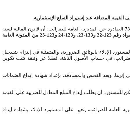
قيمة المضافة عند إستيراد السلع الإستثمارية.
الصادرة عن المديرية العامة للضرائب، أن قانون المالية لسنة
المواد رقم 123-22 و133-23، و123-24 و123-25 من المدونة العامة
مستورد الإدلاء بالوثائق الضرورية، والمتمثلة في إلتزام بتسجيل
ن تسمح بالحق في الخصم المنصوص عليه في المادة 101 من المدونة العامة للضرائب، في حساب الأصول الثابتة، فضلا عن وثيقة تثبت تكوين
لى إثرها، وبعد الفحص والمصادقة، بإعداد شهادة إيداع الضمانات
ن للمستورد أن يطلب إيداع المبلغ المعادل للضريبة على القيمة
رية العامة للضرائب، يتعين على المستورد الإدلاء بشهادة إيداع