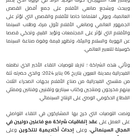
ويبحث ويشجع صانعي الأفلام على جمع أفضل القصص
العالمية، ويولي اهتماما خاصا للأفلام والقصص التي تؤثر على
الجمهور العالمي وصانعي الأفلام لأول مرة، وطلاب السينما
والأفلام التي تؤثر على المجتمعات وتؤيد القيم، وتحكي قصصا
عن الهوية والسلام والبيئة، وتظهر قيمة وقوة صناعة السينما
كوسيلة للتعبير العالمي.
وتأتي هذه الشراكة ؛ تنزيلا لتوصيات اللقاء الأخير الذي نظمته
الفيدرالية بمدينة العيون بتاريخ 06 يناير 2024؛ والذي حضرته ثلة
من منتسبي الفيدرالية من صناع الأفلام بجهات الصحراء الثلاث
بينهم مخرجون ومنتجين وكتاب سيناريو وتقنيين وفنانين وممثلي
القطاع الحكومي الوصي على الإنتاج السينمائي.
ونصت التوصيات التي خرج بها المشاركون في اللقاء التواصلي
على العمل على
عقد إتفاقيات شراكة مع فاعلين دوليين في
المجال السينمائي
، وعلى
إحداث أكاديمية للتكوين
وعلى