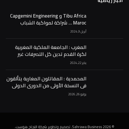
أخبار رياضية
Tibu Africa و Capgemini Engineering
Maroc … شراكة لمواكبة الشباب
الرياضي …
أبريل 9, 2024
المغرب : الجامعة الملكية المغربية
لكرة القدم تدين كل التصرفات غير
الرياضية …
يناير 22, 2024
المحمدية : المقاتلون المغاربة يتألقون
في النسخة الأولى من الدوري الدولي
“إمباير فايت المغرب” للكيك بوكسينغ
يوليو 26, 2026
…
© 2026 Sahrawa Business. تصميم وتطوير
شركة النجاح هوست
.