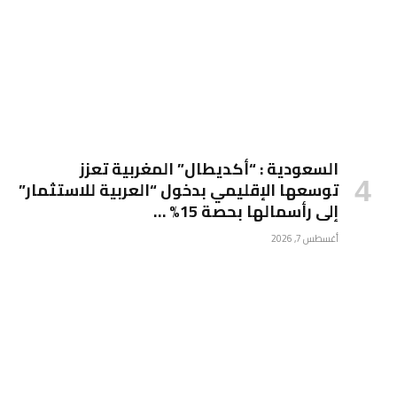
السعودية : “أكديطال” المغربية تعزز
توسعها الإقليمي بدخول “العربية للاستثمار”
إلى رأسمالها بحصة 15% …
أغسطس 7, 2026