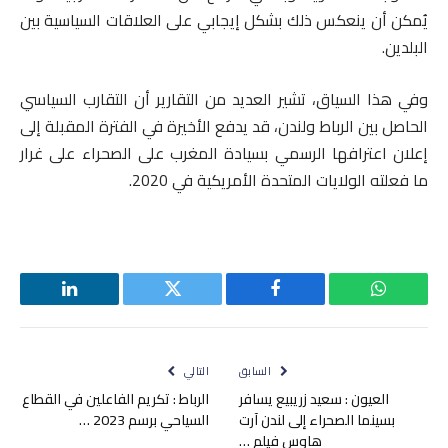
يُمكن أن ينعكس ذلك بشكل إيجابي على العلاقات السياسية بين
البلدين.
وفي هذا السياق، تشير العديد من التقارير أن التقارب السياسي
الحاصل بين الرباط ولندن، قد يدفع الأخيرة في الفترة المقبلة إلى
إعلان اعترافها الرسمي بسيادة المغرب على الصحراء على غرار
ما فعلته الولايات المتحدة الأمريكية في 2020.
واتساب
فيسبوك
تويتر
لينكدإن
السابق
التالي
العيون : سعيد زريبيع يسافر
الرباط : تكريم الفاعلين في القطاع
بسينما الصحراء إلى لندن آرت
السياحي برسم 2023 …
هاوس فيلم …