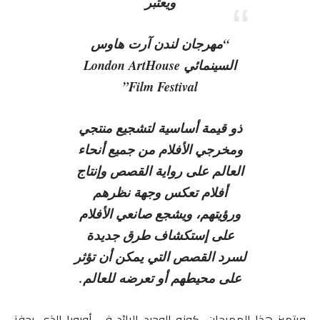
ويعتبر
“مهرجان لندن آرت هاوس
السينمائي London ArtHouse
Film Festival”
ذو قيمة أساسية لتشجيع منتجي
ومخرجي الأفلام من جميع أنحاء
العالم على رواية القصص وإنتاج
أفلام تعكس وجهة نظرهم
ورؤيتهم، ويشجع صانعي الأفلام
على إستكشاف طرق جديدة
لسرد القصص التي يمكن أن تؤثر
على محيطهم أو تعرضه للعالم.
ويتميز هذا المهرجان، كونه الوحيد الرائد في أوروبا الذي يحفز