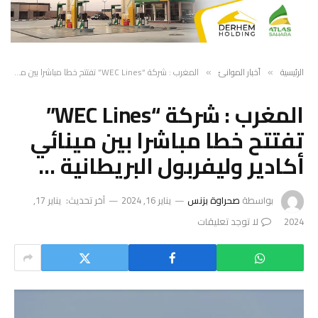
الرئيسية
أخبار الموانئ
المغرب : شركة “WEC Lines” تفتتح خطا مباشرا بين مينائي أكادير وليفربول البريطانية …
»
»
المغرب : شركة “WEC Lines”
تفتتح خطا مباشرا بين مينائي
أكادير وليفربول البريطانية …
بواسطة
صحراوة بزنس
يناير 16, 2024
آخر تحديث:
يناير 17,
2024
لا توجد تعليقات