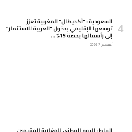
السعودية : “أكديطال” المغربية تعزز
توسعها الإقليمي بدخول “العربية للاستثمار”
إلى رأسمالها بحصة 15% …
أغسطس 7, 2026
الرباط : اليوم الوطني للمغاربة المقيمين