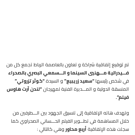
تم توقيع إتفاقية شراكة و تعاون بالعاصمة الرباط تجمع كل من
فـــيدرالية مـــهنيي السينما و الـــسمعي البصري بالصحراء
في شخص رئيسها
“سعيد زريبيع”
و السيدة
“كوثر تزروتي”
المنسقة الدولية و المـــديرة الفنية لمهرجان
“لندن آرت هاوس
فيلم”.
وتهدف هاته الإتفاقية إلى تنسيق الجهود بين الـــطرفين من
خلال المساهمة في تطـــوير الفيلم الحـــساني الصحراوي كما
سجلت هذه الإتفاقية
أربع محاور
وهي كالتالي :