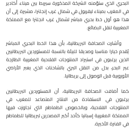
البحري الذي ستؤمنه الشركة المذكورة سيربط بين ميناء أكادير
في المغرب بميناء ليفربول في شمال غرب إنجلترا، مشيرة إلى أن
هذا هو أول خط بحري مباشر لشمال غرب انجلترا مع المملكة
المغربية لنقل البضائع.
وأشارت الصحافة البريطانية، بأن هذا الخط البحري المباشر
يُقدم خيارا مناسبا وصديقا للبيئة بالنسبة للمستوردين البريطانيين
الذين يرغبون في استيراد المنتوجات الفلاحية المغربية الطازجة
عبر البحر، بدل من النقل البري بالشاحنات الذي يعبر الأراضي
الأوروبية قبل الوصول إلى بريطانيا.
كما أضافت الصحافة البريطانية، أن المستوردين البريطانيين
يرغبون في الاستفادة من الانتاج المتصاعد للمغرب في
المنتوجات الفلاحية، وبالخصوص الطماطم التي تجاوزت فيها
المملكة المغربية إسبانيا كأحد أكبر المصدرين لبريطانيا للطماطم
في الفترة الأخيرة.