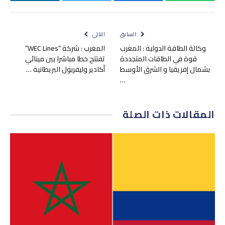
واتساب
فيسبوك
تويتر
لينكدإن
السابق
التالي
وكالة الطاقة الدولية : المغرب
المغرب : شركة “WEC Lines”
قوة في الطاقات المتجددة
تفتتح خطا مباشرا بين مينائي
بشمال إفريقيا و الشرق الأوسط
أكادير وليفربول البريطانية …
…
المقالات
ذات الصلة