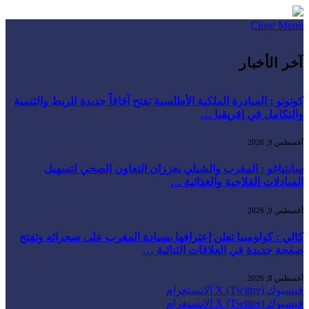
Close Menu
آخر الأخبار
كوتونو : المبادرة الملكية الأطلسية تفتح آفاقاً جديدة للربط والتنمية
والتكامل في إفريقيا …
أغسطس 9, 2026
سانتياغو : المغرب والشيلي يعززان التعاون الصحي لتسهيل
المبادلات الفلاحية والغذائية …
أغسطس 9, 2026
كالي : كولومبيا تعلن إعترافها بسيادة المغرب على صحرائه وتفتح
صفحة جديدة في العلاقات الثنائية …
أغسطس 8, 2026
فيسبوك
X (Twitter)
الانستغرام
فيسبوك
X (Twitter)
الانستغرام