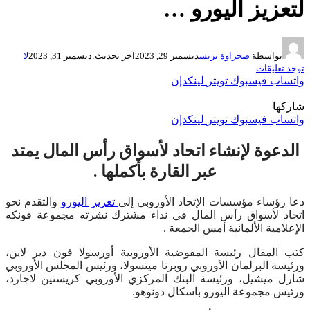
لتعزيز اليورو …
بواسطة
صحراوة بزنس
ديسمبر 29, 2023
آخر تحديث:
ديسمبر 31, 2023
لا
توجد تعليقات
واتساب
فيسبوك
تويتر
لينكدإن
شاركها
واتساب
فيسبوك
تويتر
لينكدإن
الدعوة لإنشاء اتحاد لأسواق رأس المال يمتد
عبر القارة بأكملها .
دعا رؤساء مؤسسات الإتحاد الأوروبي إلى
تعزيز اليورو
والتقدم نحو
اتحاد لأسواق رأس المال في نداء مشترك نشرته مجموعة فونكه
الإعلامية الألمانية أمس الجمعة .
كتب المقال رئيسة المفوضية الأوروبية أورسولا فون دير لاين،
ورئيسة البرلمان الأوروبي روبرتا ميتسولا، ورئيس المجلس الأوروبي
شارل ميشيل، ورئيسة البنك المركزي الأوروبي كريستين لاجارد،
ورئيس مجموعة اليورو باسكال دونوهو.