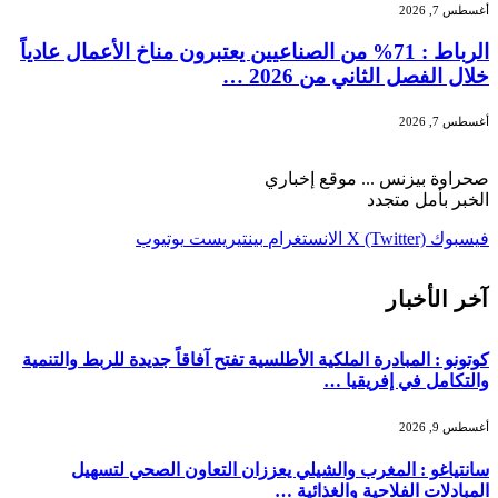
أغسطس 7, 2026
الرباط : 71% من الصناعيين يعتبرون مناخ الأعمال عادياً
خلال الفصل الثاني من 2026 …
أغسطس 7, 2026
صحراوة بيزنس ... موقع إخباري
الخبر بأمل متجدد
فيسبوك
X (Twitter)
الانستغرام
بينتيريست
يوتيوب
آخر الأخبار
كوتونو : المبادرة الملكية الأطلسية تفتح آفاقاً جديدة للربط والتنمية
والتكامل في إفريقيا …
أغسطس 9, 2026
سانتياغو : المغرب والشيلي يعززان التعاون الصحي لتسهيل
المبادلات الفلاحية والغذائية …