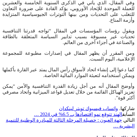
وفي المقال، الذي يأتي في الذكرى السنوية الخامسة والعشرين
للعملة الموحدة للإتحاد الأوروبي، يؤكد القادة على ضرورة التعاون
للتغلب على التحديات ومن بينها التوترات الجيوسياسية المتزايدة
وأزمة المناخ.
ويقول رؤسات المؤسسات في المقال “تواجه قدرتنا التنافسية
تحديات غير مسبوقة بسبب تدابير السياسة المتعلقة بالطاقة
والصناعة في أجزاء أخرى من العالم.
ومن المقرر أن يظهر المقال في إصدارات مطبوعة للمجموعة
الإعلامية، اليوم السبت.
كما دعوا إلى إنشاء اتحاد لأسواق رأس المال يمتد عبر القارة بأكملها
ويمكن استخدامه لتعبئة الموارد المالية الخاصة.
وأوضح المقال أنه من أجل زيادة القدرة التنافسية والأمن “يمكن
تعزيز الهياكل القائمة من خلال تعديل قواعد الميزانية واتحاد مصرفي
أكثر قوة”.
شاركها.
واتساب
فيسبوك
تويتر
لينكدإن
السابق
الهند تتوقع نمو إقتصادها بــ 6.5% في 2024 …
التالي
جهة العيون : حصيلة المرحلة الثالثة للمبادرة الوطنية للتنمية
البشرية …