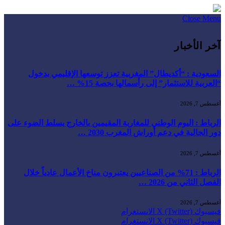
Close Menu
آخر الأخبار
السعودية : “أكديطال” المغربية تعزز توسعها الإقليمي بدخول
“العربية للاستثمار” إلى رأسمالها بحصة 15% …
أغسطس 7, 2026
الرباط : اليوم الوطني للمغاربة المقيمين بالخارج يسلط الضوء على
دور الجالية في دعم أوراش المغرب 2030 …
أغسطس 7, 2026
الرباط : 71% من الصناعيين يعتبرون مناخ الأعمال عادياً خلال
الفصل الثاني من 2026 …
أغسطس 7, 2026
فيسبوك
X (Twitter)
الانستغرام
فيسبوك
X (Twitter)
الانستغرام