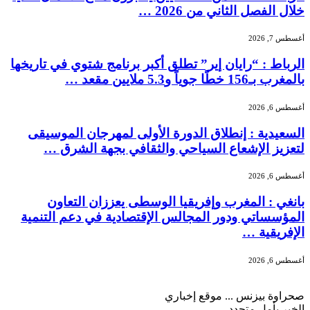
خلال الفصل الثاني من 2026 …
أغسطس 7, 2026
الرباط : “رايان إير” تطلق أكبر برنامج شتوي في تاريخها
بالمغرب بـ156 خطًا جوياً و5.3 ملايين مقعد …
أغسطس 6, 2026
السعيدية : إنطلاق الدورة الأولى لمهرجان الموسيقى
لتعزيز الإشعاع السياحي والثقافي بجهة الشرق …
أغسطس 6, 2026
بانغي : المغرب وإفريقيا الوسطى يعززان التعاون
المؤسساتي ودور المجالس الإقتصادية في دعم التنمية
الإفريقية …
أغسطس 6, 2026
صحراوة بيزنس ... موقع إخباري
الخبر بأمل متجدد