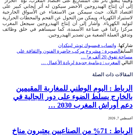
وفيما يتعلق بأثر تلك المشاريع على اقتصاد المغرب، نوّه “الخراز”
إلى أن إنتاج الهيدروجين الأخضر سيكون له أثر إيجابي كبير على
اقتصاد البلاد، حيث سيمكن من الاستغناء عن الأسواق الخارجية
لاستيراد الكهرباء، ويمكن من التحول عن الفحم والمحطات الحرارية
لتوليد الكهرباء. وأشار إلى أن إنتاج الهيدروجين سيجعل المغرب
مركزا رائداً في صناعة الأسمدة، كما سيساهم في خلق وظائف
وتدفق العملة الصعبة من تصدير الهيدروجين.
شاركها.
واتساب
فيسبوك
تويتر
لينكدإن
السابق
الصويرة : مشروع مركب حاضرة الفنون والثقافة على
مساحة تفوق 20 ألف م² …
التالي
المغرب : دينامية جديدة لريادة الأعمال …
المقالات
ذات الصلة
الرباط : اليوم الوطني للمغاربة المقيمين
بالخارج يسلط الضوء على دور الجالية في
دعم أوراش المغرب 2030 …
أغسطس 7, 2026
الرباط : 71% من الصناعيين يعتبرون مناخ