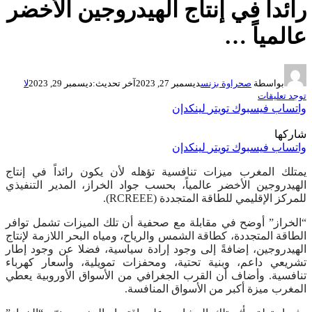
رائداً في إنتاج الهيدروجين الأخضر
عالمياً …
بواسطة
صحراوة بزنس
ديسمبر 27, 2023
آخر تحديث:
ديسمبر 29, 2023
لا
توجد تعليقات
واتساب
فيسبوك
تويتر
لينكدإن
شاركها
واتساب
فيسبوك
تويتر
لينكدإن
يمتلك المغرب ميزات تنافسية تؤهله لأن يكون رائداً في إنتاج
الهيدروجين الأخضر عالمياً، بحسب جواد الخراز، المدير التنفيذي
للمركز الإقليمي للطاقة المتجددة (RCREEE).
“الخراز” أوضح في مقابلة مع صحفية أن تلك الميزات تشمل توافر
الطاقة المتجددة، كطاقة الشمس والرياح، ومياه البحر اللازمة لإنتاج
الهيدروجين، إضافةً إلى وجود إرادة سياسية، فضلا عن وجود إطار
تشريعي داعم، وبنية تحتية، ومحفزات تمويلية، وأسعار كهرباء
تنافسية. وأضاف أن القرب الجغرافي من الأسواق الأوروبية يعطي
المغرب ميزة أكبر من الأسواق المنافسة.