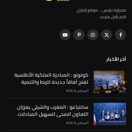
صحراوة بيزنس ... موقع إخباري
الخبر بأمل متجدد
فيسبوك
X
الانستغرام
بينتيريست
يوتيوب
(Twitter)
آخر الأخبار
كوتونو : المبادرة الملكية الأطلسية
تفتح آفاقاً جديدة للربط والتنمية
والتكامل في إفريقيا …
أغسطس 9, 2026
سانتياغو : المغرب والشيلي يعززان
التعاون الصحي لتسهيل المبادلات
الفلاحية والغذائية …
أغسطس 9, 2026