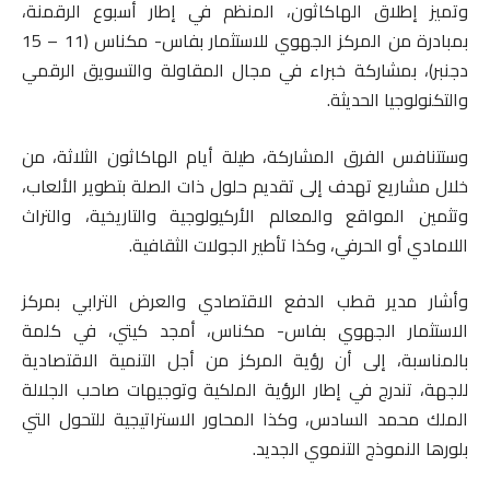
وتميز إطلاق الهاكاثون، المنظم في إطار أسبوع الرقمنة،
بمبادرة من المركز الجهوي للاستثمار بفاس- مكناس (11 – 15
دجنبر)، بمشاركة خبراء في مجال المقاولة والتسويق الرقمي
والتكنولوجيا الحديثة.
وستتنافس الفرق المشاركة، طيلة أيام الهاكاثون الثلاثة، من
خلال مشاريع تهدف إلى تقديم حلول ذات الصلة بتطوير الألعاب،
وتثمين المواقع والمعالم الأركيولوجية والتاريخية، والتراث
اللامادي أو الحرفي، وكذا تأطير الجولات الثقافية.
وأشار مدير قطب الدفع الاقتصادي والعرض الترابي بمركز
الاستثمار الجهوي بفاس- مكناس، أمجد كيتي، في كلمة
بالمناسبة، إلى أن رؤية المركز من أجل التنمية الاقتصادية
للجهة، تندرج في إطار الرؤية الملكية وتوجيهات صاحب الجلالة
الملك محمد السادس، وكذا المحاور الاستراتيجية للتحول التي
بلورها النموذج التنموي الجديد.