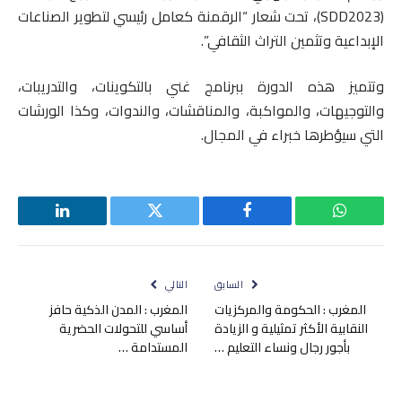
(SDD2023)، تحت شعار “الرقمنة كعامل رئيسي لتطوير الصناعات
الإبداعية وتثمين التراث الثقافي”.
وتتميز هذه الدورة ببرنامج غني بالتكوينات، والتدريبات،
والتوجيهات، والمواكبة، والمناقشات، والندوات، وكذا الورشات
التي سيؤطرها خبراء في المجال.
واتساب
فيسبوك
تويتر
لينكدإن
السابق
التالي
المغرب : الحكومة والمركزيات
المغرب : المدن الذكية حافز
النقابية الأكثر تمثيلية و الزيادة
أساسي للتحولات الحضرية
بأجور رجال ونساء التعليم …
المستدامة …