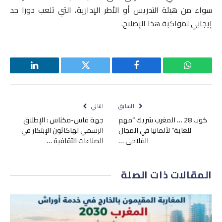
سواء من هيئة التدريس أو الأطر الإدارية، التي تلعب دورا جد
إيجابي لمواكبة هذا الإصلاح.
واتساب
فيسبوك
تويتر
لينكدإن
السابق
التالي
كوب 28 … المغرب شريك “مهم
جهة فاس-مكناس : الإطلاق
للغاية” لألمانيا في المجال
الرسمي لهاكاثون الإبتكار في
الفلاحي …
الصناعات الثقافية …
المقالات
ذات الصلة