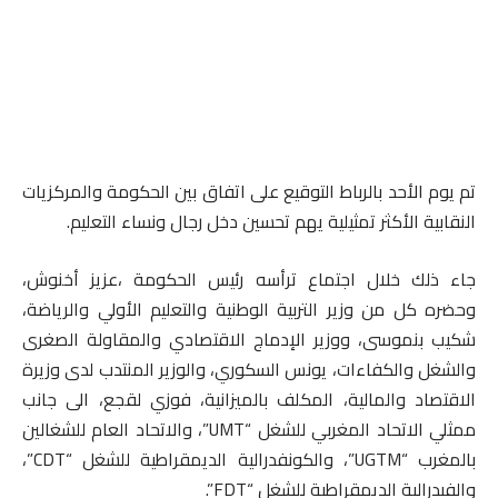
تم يوم الأحد بالرباط التوقيع على اتفاق بين الحكومة والمركزيات
النقابية الأكثر تمثيلية يهم تحسين دخل رجال ونساء التعليم.
جاء ذلك خلال اجتماع ترأسه رئيس الحكومة ،عزيز أخنوش،
وحضره كل من وزير التربية الوطنية والتعليم الأولي والرياضة،
شكيب بنموسى، ووزير الإدماج الاقتصادي والمقاولة الصغرى
والشغل والكفاءات، يونس السكوري، والوزير المنتدب لدى وزيرة
الاقتصاد والمالية، المكلف بالميزانية، فوزي لقجع، الى جانب
ممثلي الاتحاد المغربي للشغل “UMT”، والاتحاد العام للشغالين
بالمغرب “UGTM”، والكونفدرالية الديمقراطية للشغل “CDT”،
والفيدرالية الديمقراطية للشغل “FDT”.