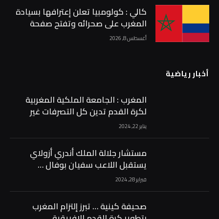
كالي : كولومبيا تعلن إعترافها بسيادة
المغرب على صحرائه وتفتح صفحة
جديدة في العلاقات الثنائية …
أغسطس 8, 2026
أخبار رياضية
المغرب : الجامعة الملكية المغربية
لكرة القدم تدين كل التصرفات غير
الرياضية …
يناير 22, 2024
مستشار جلالة الملك أندري أزولاي
يستقبل اللاعب سفيان بوفال …
فبراير 28, 2024
صحيفة كينية … تبرز إلتزام المغرب
بتطوير كرة القدم الإفريقية …