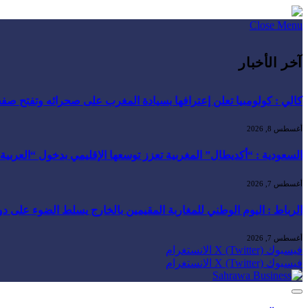
Close Menu
آخر الأخبار
كالي : كولومبيا تعلن إعترافها بسيادة المغرب على صحرائه وتفتح صفح
أغسطس 8, 2026
السعودية : “أكديطال” المغربية تعزز توسعها الإقليمي بدخول “العربية للا
أغسطس 7, 2026
الرباط : اليوم الوطني للمغاربة المقيمين بالخارج يسلط الضوء على دور ا
أغسطس 7, 2026
فيسبوك
X (Twitter)
الانستغرام
فيسبوك
X (Twitter)
الانستغرام