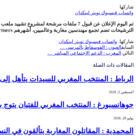
شاركها
واتساب
فيسبوك
تويتر
لينكدإن
تم اليوم الإعلان عن قبول 7 ملفات مرشحة لمشروع تشييد ملعب الدار البيضاء الكبير في بنسليمان، بميزانية استثمارية تقدر بـ 5 مليارات درهم
الترشيحات تضم تجمع مهندسين مغاربة وعالميين، أشهرهم
Foster and Partners
شاركها.
واتساب
فيسبوك
تويتر
لينكدإن
السابق
العيون : الفوسفاط بالمرسى …
التالي
المغرب : الدعم الإجتماعي المباشر …
المقالات
ذات الصلة
الرباط : المنتخب المغربي للسيدات يتأهل إلى
أغسطس 3, 2026
جوهانسبورغ : المنتخب المغربي للفتيان يتوج بط
يوليو 28, 2026
المحمدية : المقاتلون المغاربة يتألقون في ال