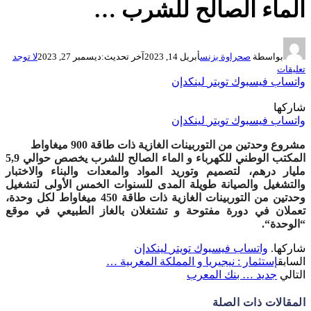
الماء الصالح للشرب …
بواسطة
صحراوة بزنس
أبريل 14, 2023
آخر تحديث:
ديسمبر 27, 2023
لا توجد
تعليقات
واتساب
فيسبوك
تويتر
لينكدإن
شاركها
واتساب
فيسبوك
تويتر
لينكدإن
مشروع وحدتين من التوربينات الغازية ذات طاقة 900 ميغاواط
المكتب الوطني للكهرباء و الماء الصالح للشرب يخصص حوالي 5,9
مليار درهم، لتصميم وتوريد المواد والمعدات والبناء والاختبار
والتشغيل والصيانة طويلة المدى للسنوات الخمس الأولى لتشغيل
وحدتين من التوربينات الغازية ذات طاقة 450 ميغاواط لكل وحدة،
تعملان في دورة مفتوحة و تشتغلان بالغاز الطبيعي في موقع
“الوحدة
“.
شاركها.
واتساب
فيسبوك
تويتر
لينكدإن
السابق
إستثمار : نيجيريا و المملكة المغربية …
التالي
جديد … بنك المعرب
المقالات
ذات الصلة