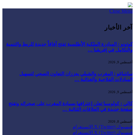
Close Menu
آخر الأخبار
كوتونو : المبادرة الملكية الأطلسية تفتح آفاقاً جديدة للربط والتنمية
والتكامل في إفريقيا …
أغسطس 9, 2026
سانتياغو : المغرب والشيلي يعززان التعاون الصحي لتسهيل
المبادلات الفلاحية والغذائية …
أغسطس 9, 2026
كالي : كولومبيا تعلن إعترافها بسيادة المغرب على صحرائه وتفتح
صفحة جديدة في العلاقات الثنائية …
أغسطس 8, 2026
فيسبوك
X (Twitter)
الانستغرام
فيسبوك
X (Twitter)
الانستغرام