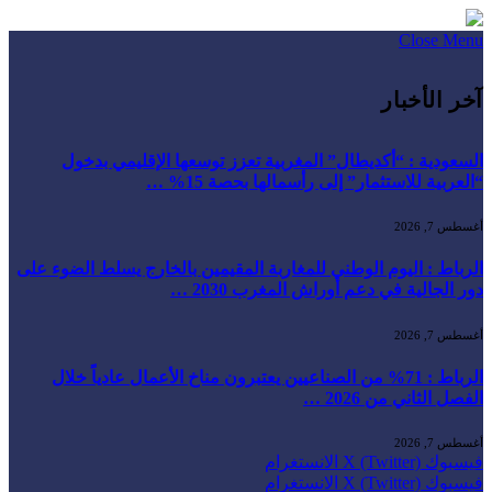
Close Menu
آخر الأخبار
السعودية : “أكديطال” المغربية تعزز توسعها الإقليمي بدخول
“العربية للاستثمار” إلى رأسمالها بحصة 15% …
أغسطس 7, 2026
الرباط : اليوم الوطني للمغاربة المقيمين بالخارج يسلط الضوء على
دور الجالية في دعم أوراش المغرب 2030 …
أغسطس 7, 2026
الرباط : 71% من الصناعيين يعتبرون مناخ الأعمال عادياً خلال
الفصل الثاني من 2026 …
أغسطس 7, 2026
فيسبوك
X (Twitter)
الانستغرام
فيسبوك
X (Twitter)
الانستغرام