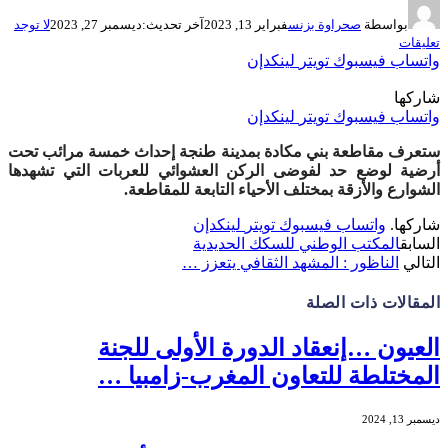
بواسطة
صحراوة بزنس
فبراير 13, 2023
آخر تحديث:
ديسمبر 27, 2023
لا توجد
تعليقات
واتساب
فيسبوك
تويتر
لينكدإن
شاركها
واتساب
فيسبوك
تويتر
لينكدإن
ستعرف مقاطعة بني مكادة بمدينة طنجة إحداث خمسة مرائب تحت
أرضية لوضع حد لفوضى الركن العشوائي للعربات التي تشهدها
الشوارع والأزقة بمختلف الأحياء التابعة للمقاطعة
.
شاركها.
واتساب
فيسبوك
تويتر
لينكدإن
السابق
المكتب الوطني للسكك الحديدية
التالي
الناظور : المشهد الثقافي يتعزز …
المقالات
ذات الصلة
العيون …إنعقاد الدورة الأولى للجنة
المختلطة للتعاون المغرب-زامبيا …
ديسمبر 13, 2024