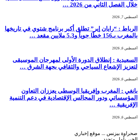
خلال الفصل الثاني من 2026 …
أغسطس 7, 2026
الرباط : “رايان إير” تطلق أكبر برنامج شتوي في تاريخها
بالمغرب بـ156 خطًا جوياً و5.3 ملايين مقعد …
أغسطس 6, 2026
السعيدية : إنطلاق الدورة الأولى لمهرجان الموسيقى
لتعزيز الإشعاع السياحي والثقافي بجهة الشرق …
أغسطس 6, 2026
بانغي : المغرب وإفريقيا الوسطى يعززان التعاون
المؤسساتي ودور المجالس الإقتصادية في دعم التنمية
الإفريقية …
أغسطس 6, 2026
صحراوة بيزنس ... موقع إخباري
الخبر بأمل متجدد